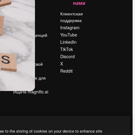
нами
Цены
о
О нас
Клиентская
поддержка
Reviews
Instagram
Вакансии
YouTube
Поиск тенденций
LinkedIn
Блог
TikTok
События
Discord
Slidesgo
ости
X
Продайте свой
контент
Reddit
в
Помещение для
прессы
Ищете magnific.ai
ee to the storing of cookies on your device to enhance site