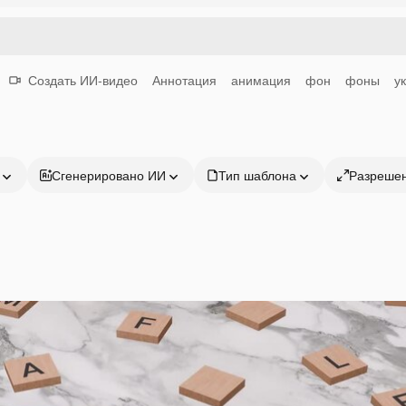
Создать ИИ-видео
Аннотация
анимация
фон
фоны
у
Сгенерировано ИИ
Тип шаблона
Разреше
Продукция
Начать