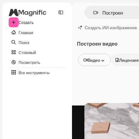
Создать
Создать ИИ-изображение
Главная
Поиск
Построен видео
Стоковый
Видео
Лицензия
Посмотреть
Все изображения
Все инструменты
Векторы
Иллюстрации
Фотографии
PSD
Шаблоны
Мокапы
Видео
Видеоролик
Моушн-дизайн
Видеошаблоны
Иконки
3D-модели
Шрифты