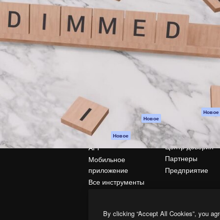
атформа для создания
Spaces
Academy
работ. Более 1 миллиона
ИИ-помощник
Документация п
реди креаторов,
Пакету ИИ
Генератор
гентств и студий.
изображений ИИ
Служба
поддержки
Генератор видео
ИИ
Условия и
положения
Генератор голоса
на основе ИИ
Политика
конфиденциальн
Стоковый контент
Оригиналы
MCP для
Новое
Новое
Claude/ChatGPT
Политика файло
cookie
Агенты
Новое
Центр доверия
API
Партнеры
Мобильное
приложение
Предприятие
Все инструменты
Magnific
By clicking “Accept All Cookies”, you agr