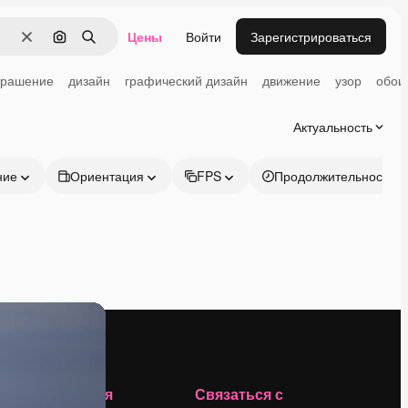
Цены
Войти
Зарегистрироваться
Очистить
Поиск по изображению
Поиск
крашение
дизайн
графический дизайн
движение
узор
обои
Актуальность
ние
Ориентация
FPS
Продолжительность
Компания
Связаться с