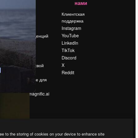
нами
Цены
о
О нас
Клиентская
поддержка
Reviews
Instagram
Вакансии
YouTube
Поиск тенденций
LinkedIn
Блог
TikTok
События
Discord
Slidesgo
ости
X
Продайте свой
контент
Reddit
в
Помещение для
прессы
Ищете magnific.ai
ee to the storing of cookies on your device to enhance site