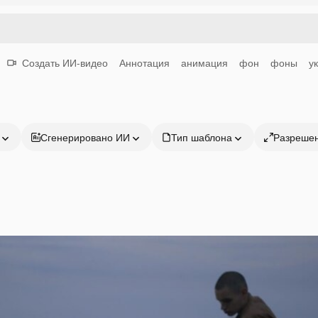
Создать ИИ-видео
Аннотация
анимация
фон
фоны
у
Сгенерировано ИИ
Тип шаблона
Разреше
Продукция
Начать