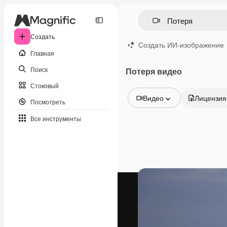
Создать
Создать ИИ-изображение
Главная
Поиск
Потеря видео
Стоковый
Видео
Лицензия
Посмотреть
Все изображения
Все инструменты
Векторы
Иллюстрации
Фотографии
PSD
Шаблоны
Мокапы
Видео
Видеоролик
Моушн-дизайн
Видеошаблоны
Иконки
3D-модели
Шрифты