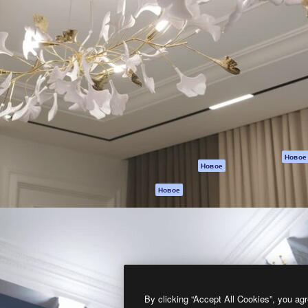
атформа для создания
Spaces
Academy
работ. Более 1 миллиона
ИИ-помощник
Документация п
реди креаторов,
Пакету ИИ
Генератор
гентств и студий.
изображений ИИ
Служба
поддержки
Генератор видео
ИИ
Условия и
положения
Генератор голоса
на основе ИИ
Политика
конфиденциальн
Стоковый контент
Оригиналы
MCP для
Новое
Новое
Claude/ChatGPT
Политика файло
cookie
Агенты
Новое
помощью ИИ
Центр доверия
API
Партнеры
Мобильное
приложение
Предприятие
Все инструменты
Magnific
By clicking “Accept All Cookies”, you agr