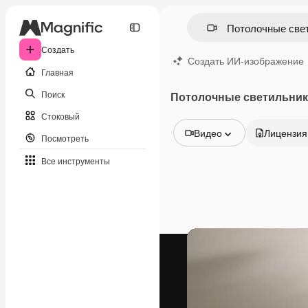
Создать
Создать ИИ-изображение
Главная
Поиск
Потолочные светильник
Стоковый
Видео
Лицензия
Посмотреть
Все изображения
Все инструменты
Векторы
Иллюстрации
Фотографии
PSD
Шаблоны
Мокапы
Видео
Видеоролик
Моушн-дизайн
Видеошаблоны
Иконки
3D-модели
Шрифты