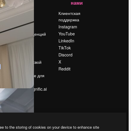
нами
Цены
о
О нас
Клиентская
поддержка
Reviews
Instagram
Вакансии
YouTube
Поиск тенденций
LinkedIn
Блог
TikTok
События
Discord
Slidesgo
ости
X
Продайте свой
контент
Reddit
в
Помещение для
прессы
Ищете magnific.ai
ee to the storing of cookies on your device to enhance site