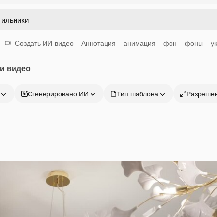
Создать ИИ-видео
Аннотация
анимация
фон
фоны
у
и видео
Сгенерировано ИИ
Тип шаблона
Разреше
Продукция
Начать