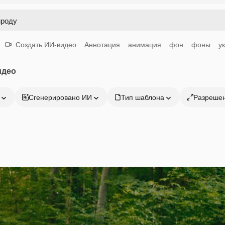
Создать ИИ-видео
Аннотация
анимация
фон
фоны
у
идео
Сгенерировано ИИ
Тип шаблона
Разреше
Продукция
Начать