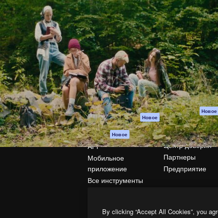
атформа для создания
Spaces
Academy
работ. Более 1 миллиона
ИИ-помощник
Документация п
реди креаторов,
Пакету ИИ
Генератор
гентств и студий.
изображений ИИ
Служба
поддержки
Генератор видео
ИИ
Условия и
положения
Генератор голоса
на основе ИИ
Политика
конфиденциальн
Стоковый контент
Оригиналы
MCP для
Новое
Новое
Claude/ChatGPT
Политика файло
cookie
Агенты
Новое
Центр доверия
API
Партнеры
Мобильное
приложение
Предприятие
Все инструменты
Magnific
By clicking “Accept All Cookies”, you agr