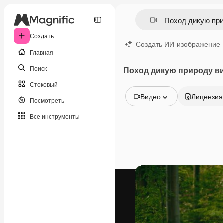
Создать
Создать ИИ-изображение
Главная
Поиск
Поход дикую природу в
Стоковый
Видео
Лицензия
Посмотреть
Все изображения
Все инструменты
Векторы
Иллюстрации
Фотографии
PSD
Шаблоны
Мокапы
Видео
Видеоролик
Моушн-дизайн
Видеошаблоны
Иконки
3D-модели
Шрифты