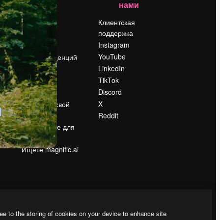
нами
Цены
о
О нас
Клиентская
поддержка
Reviews
Instagram
Вакансии
YouTube
Поиск тенденций
LinkedIn
Блог
TikTok
События
Discord
Slidesgo
ости
X
Продайте свой
контент
Reddit
в
Помещение для
прессы
Ищете magnific.ai
ee to the storing of cookies on your device to enhance site