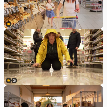
Premium
Premium
Premium
Premium
Сгенерировано с помощью ИИ