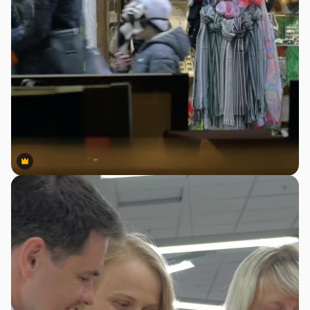
Premium
Premium