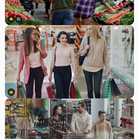
Premium
Premium
Сгенерировано с помощью ИИ
Premium
Premium