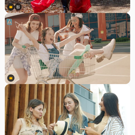
Premium
Premium
Сгенерировано с помощью ИИ
Premium
Premium