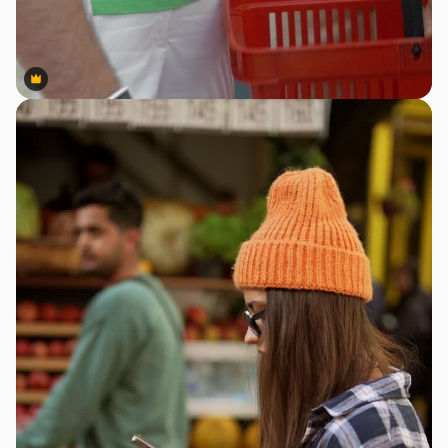
Premium
Premium