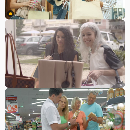
Premium
Premium