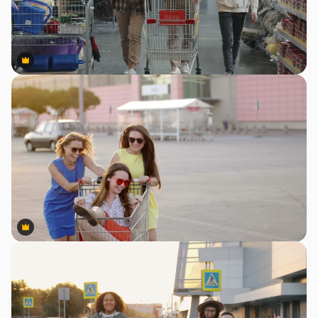
Premium
Premium
Premium
Premium