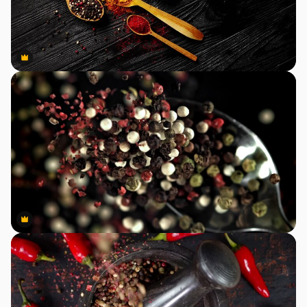
Premium
Premium
Premium
Premium