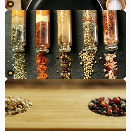
Premium
Premium
Premium
Premium