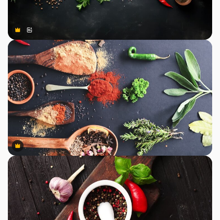
Premium
Premium
Сгенерировано с помощью ИИ
Premium
Premium