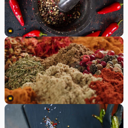
Premium
Premium
Premium
Premium