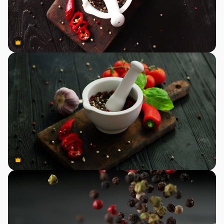
Premium
Premium
Premium
Premium