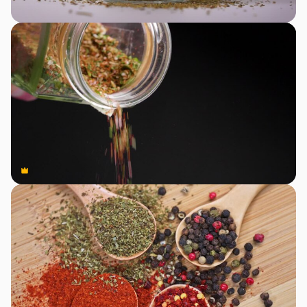
Premium
Premium