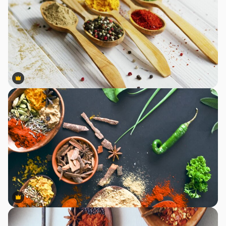
Premium
Premium
Premium
Premium