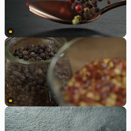
Premium
Premium
Premium
Premium