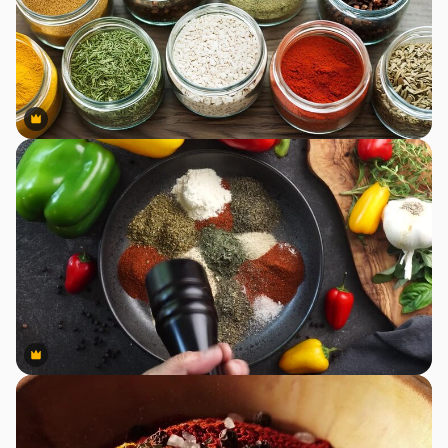
Premium
Premium
Premium
Premium