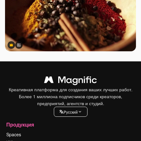
Premium
Premium
Сгенерировано с помощью ИИ
Креативная платформа для создания ваших лучших работ.
Более 1 миллиона подписчиков среди креаторов,
предприятий, агентств и студий.
Pусский
Продукция
Spaces