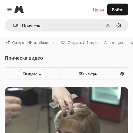
Magnific
Цены
Войти
Close menu
Очистить
Поиск 
Создать ИИ-изображение
Создать ИИ-видео
Аннотация
ан
Прическа видео
Видео
Фильтры