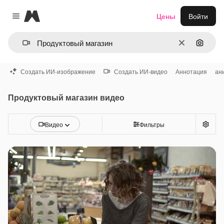
Magnific
Цены
Войти
Close menu
Очистить
Поиск 
Создать ИИ-изображение
Создать ИИ-видео
Аннотация
ан
Продуктовый магазин видео
Видео
Фильтры