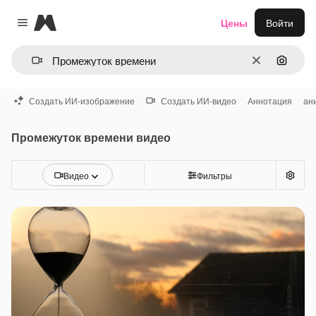
Magnific
Цены
Войти
Close menu
Очистить
Поиск 
Создать ИИ-изображение
Создать ИИ-видео
Аннотация
ан
Промежуток времени видео
Видео
Фильтры