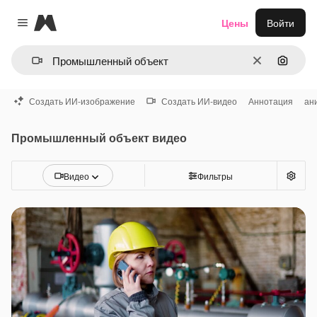
Magnific
Цены
Войти
Close menu
Очистить
Поиск 
Создать ИИ-изображение
Создать ИИ-видео
Аннотация
ан
Промышленный объект видео
Видео
Фильтры