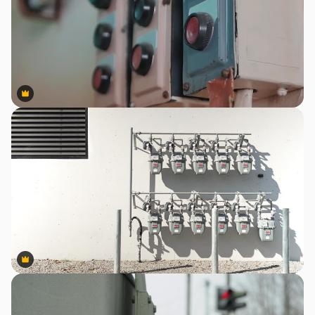
Premium
Premium
Premium
Premium