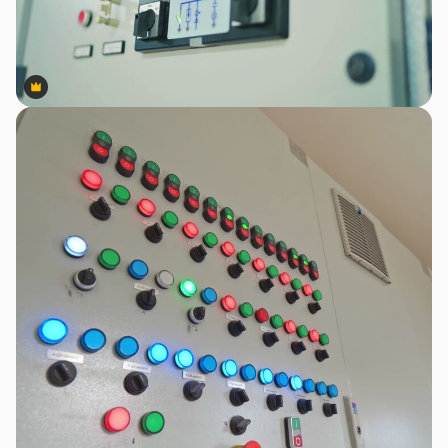
Premium
Premium