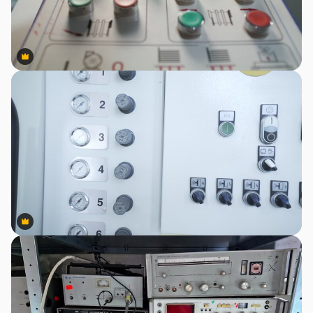
Premium
Premium
Premium
Premium