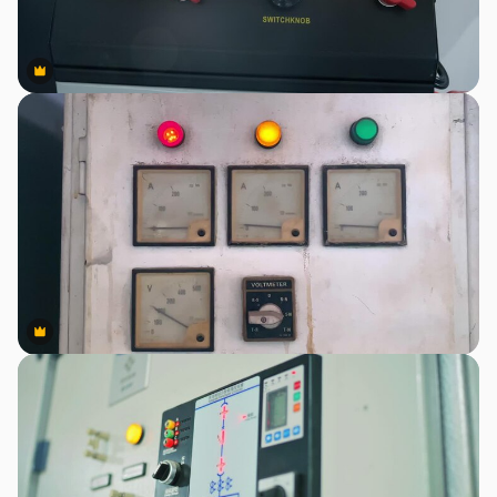
Premium
Premium
Premium
Premium