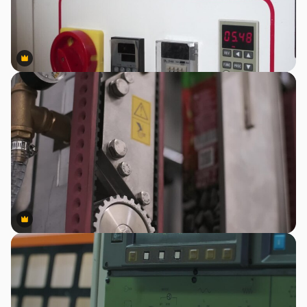
Premium
Premium
Premium
Premium