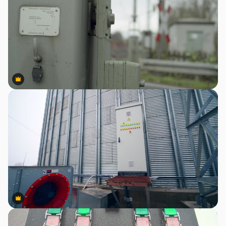
Premium
Premium
Premium
Premium