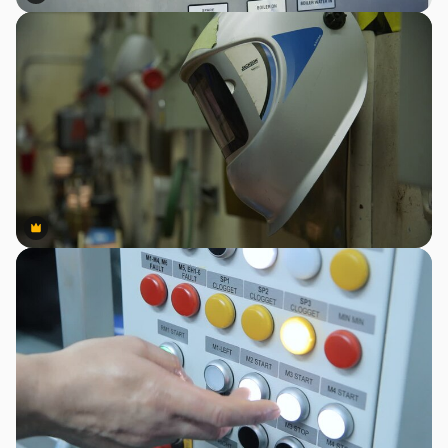
Premium
Premium