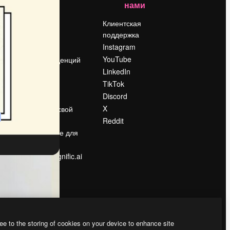
нами
Цены
о
О нас
Клиентская
поддержка
Reviews
Instagram
Вакансии
YouTube
Поиск тенденций
LinkedIn
Блог
TikTok
События
Discord
Slidesgo
ости
X
Продайте свой
контент
Reddit
в
Помещение для
прессы
Ищете magnific.ai
ee to the storing of cookies on your device to enhance site