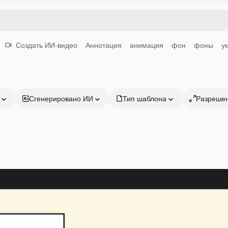
Создать ИИ-видео
Аннотация
анимация
фон
фоны
у
Сгенерировано ИИ
Тип шаблона
Разреше
Продукция
Начать