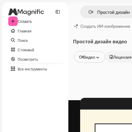
Создать
Создать ИИ-изображение
Главная
Поиск
Простой дизайн видео
Стоковый
Видео
Лицензия
Посмотреть
Все изображения
Все инструменты
Векторы
Иллюстрации
Фотографии
PSD
Шаблоны
Мокапы
Видео
Видеоролик
Моушн-дизайн
Видеошаблоны
Иконки
3D-модели
Шрифты