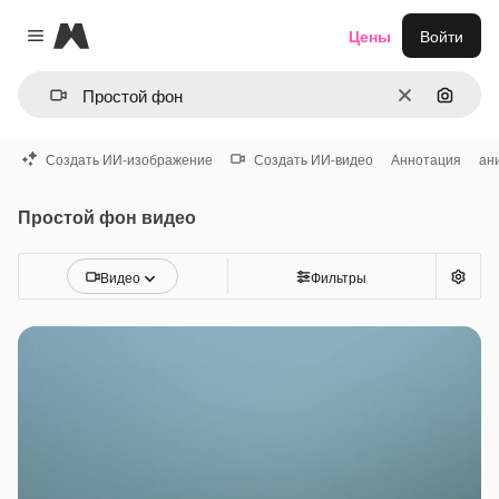
Magnific
Цены
Войти
Close menu
Очистить
Поиск 
Создать ИИ-изображение
Создать ИИ-видео
Аннотация
ан
Простой фон видео
Видео
Фильтры