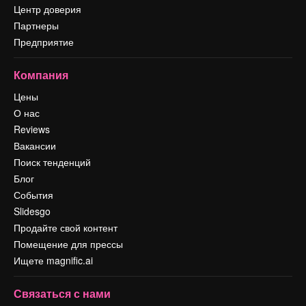
Центр доверия
Партнеры
Предприятие
Компания
Цены
О нас
Reviews
Вакансии
Поиск тенденций
Блог
События
Slidesgo
Продайте свой контент
Помещение для прессы
Ищете magnific.ai
Связаться с нами