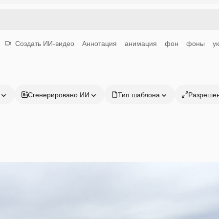
Создать ИИ-видео
Аннотация
анимация
фон
фоны
у
Сгенерировано ИИ
Тип шаблона
Разреше
Продукция
Начать