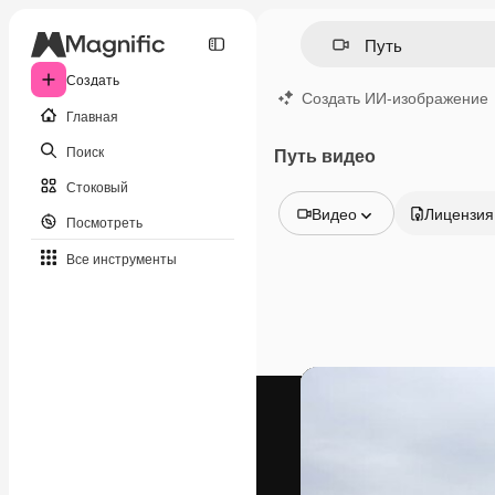
Создать
Создать ИИ-изображение
Главная
Поиск
Путь видео
Стоковый
Видео
Лицензия
Посмотреть
Все изображения
Все инструменты
Векторы
Иллюстрации
Фотографии
PSD
Шаблоны
Мокапы
Видео
Видеоролик
Моушн-дизайн
Видеошаблоны
Иконки
3D-модели
Шрифты