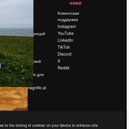
нами
Цены
о
О нас
Клиентская
поддержка
Reviews
Instagram
Вакансии
YouTube
Поиск тенденций
LinkedIn
Блог
TikTok
События
Discord
Slidesgo
ости
X
Продайте свой
контент
Reddit
в
Помещение для
прессы
Ищете magnific.ai
ee to the storing of cookies on your device to enhance site