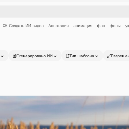
Создать ИИ-видео
Аннотация
анимация
фон
фоны
у
Сгенерировано ИИ
Тип шаблона
Разреше
Продукция
Начать