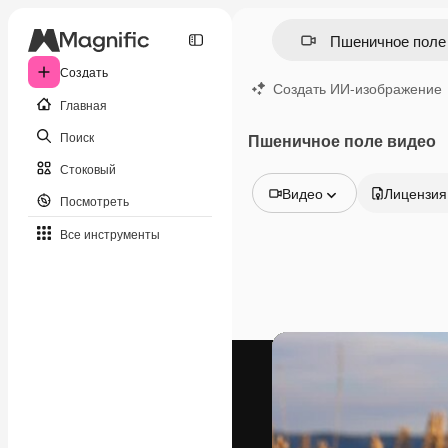
Создать
Создать ИИ-изображение
Главная
Поиск
Пшеничное поле видео
Стоковый
Видео
Лицензия
Посмотреть
Все изображения
Все инструменты
Векторы
Иллюстрации
Фотографии
PSD
Шаблоны
Мокапы
Видео
Видеоролик
Моушн-дизайн
Видеошаблоны
Иконки
3D-модели
Шрифты