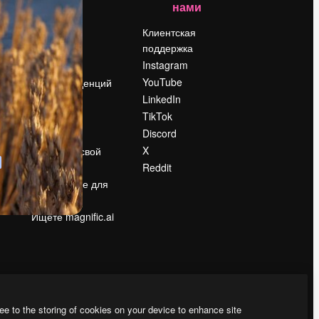
нами
Цены
о
О нас
Клиентская
поддержка
Reviews
Instagram
Вакансии
YouTube
Поиск тенденций
LinkedIn
Блог
TikTok
События
Discord
Slidesgo
ости
X
Продайте свой
контент
Reddit
в
Помещение для
прессы
Ищете magnific.ai
ee to the storing of cookies on your device to enhance site