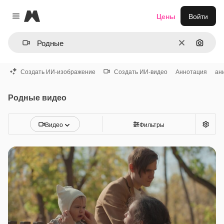
Magnific
Цены
Войти
Close menu
Очистить
Поиск 
Создать ИИ-изображение
Создать ИИ-видео
Аннотация
ан
Родные видео
Видео
Фильтры