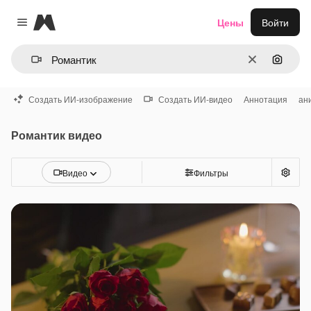
Magnific
Цены
Войти
Close menu
Очистить
Поиск 
Создать ИИ-изображение
Создать ИИ-видео
Аннотация
ан
Романтик видео
Видео
Фильтры