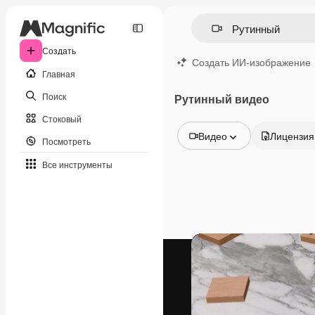
Создать
Создать ИИ-изображение
Главная
Поиск
Рутинный видео
Стоковый
Видео
Лицензия
Посмотреть
Все изображения
Все инструменты
Векторы
Иллюстрации
Фотографии
PSD
Шаблоны
Мокапы
Видео
Видеоролик
Моушн-дизайн
Видеошаблоны
Иконки
3D-модели
Шрифты