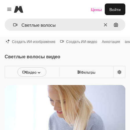
Magnific
Цены
Войти
Close menu
Очистить
Поиск 
Создать ИИ-изображение
Создать ИИ-видео
Аннотация
ан
Светлые волосы видео
Видео
Фильтры