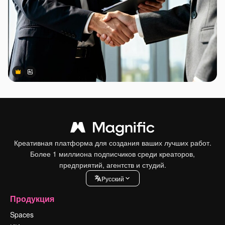
Premium
Premium
Сгенерировано с помощью ИИ
Креативная платформа для создания ваших лучших работ.
Более 1 миллиона подписчиков среди креаторов,
предприятий, агентств и студий.
Pусский
Продукция
Spaces