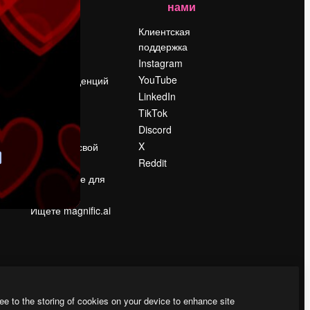
нами
Цены
о
О нас
Клиентская
поддержка
Reviews
Instagram
Вакансии
YouTube
Поиск тенденций
LinkedIn
Блог
TikTok
События
Discord
Slidesgo
ости
X
Продайте свой
контент
Reddit
в
Помещение для
прессы
Ищете magnific.ai
ee to the storing of cookies on your device to enhance site