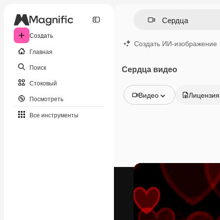
Создать
Создать ИИ-изображение
Главная
Поиск
Сердца видео
Стоковый
Видео
Лицензия
Посмотреть
Все изображения
Все инструменты
Векторы
Иллюстрации
Фотографии
PSD
Шаблоны
Мокапы
Видео
Видеоролик
Моушн-дизайн
Видеошаблоны
Иконки
3D-модели
Шрифты