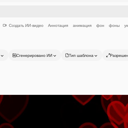
Создать ИИ-видео
Аннотация
анимация
фон
фоны
у
Сгенерировано ИИ
Тип шаблона
Разреше
Продукция
Начать