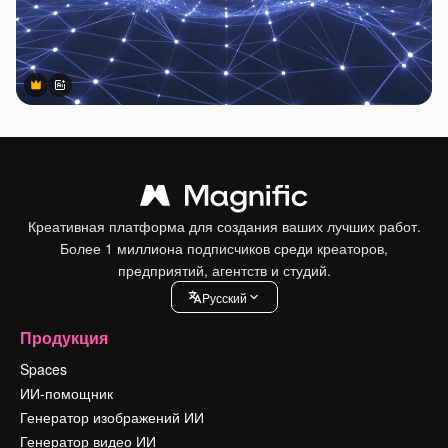
Premium
Premium
Сгенерировано с помощью ИИ
Креативная платформа для создания ваших лучших работ.
Более 1 миллиона подписчиков среди креаторов,
предприятий, агентств и студий.
Pусский
Продукция
Spaces
ИИ-помощник
Генератор изображений ИИ
Генератор видео ИИ