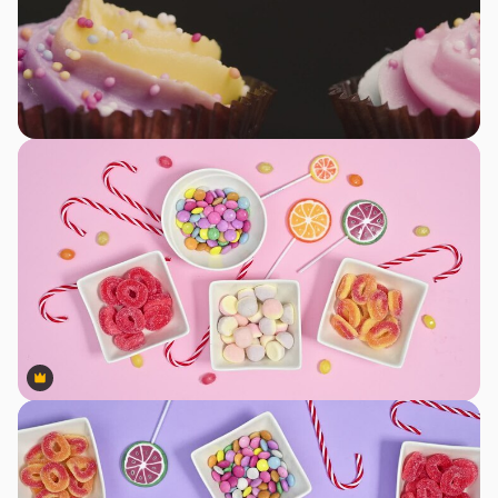
Premium
Premium