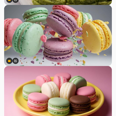
Premium
Premium
Сгенерировано с помощью ИИ
Premium
Premium
Сгенерировано с помощью ИИ