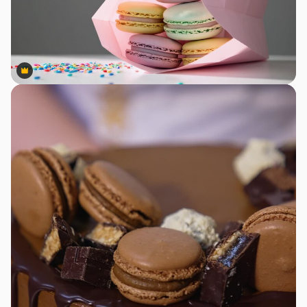
Premium
Premium