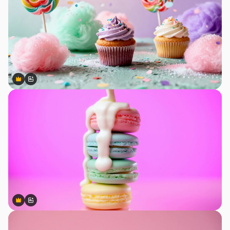
Premium
Premium
Сгенерировано с помощью ИИ
Premium
Premium
Сгенерировано с помощью ИИ