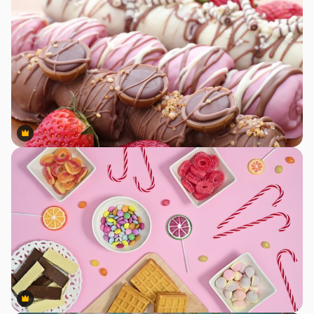
Premium
Premium
Premium
Premium