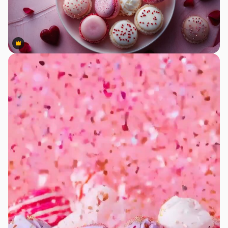
Premium
Premium