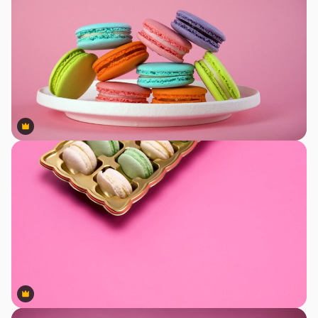
Premium
Premium
Premium
Premium