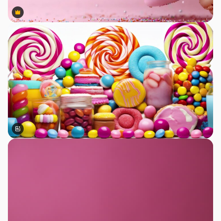
Premium
Premium
Сгенерировано с помощью ИИ