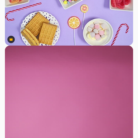
Premium
Premium