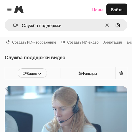
Magnific
Цены
Войти
Close menu
Очистить
Поиск 
Создать ИИ-изображение
Создать ИИ-видео
Аннотация
ан
Служба поддержки видео
Видео
Фильтры