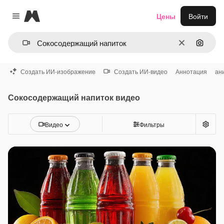
Magnific
Цены
Войти
Close menu
Очистить
Поиск 
Создать ИИ-изображение
Создать ИИ-видео
Аннотация
ан
Сокосодержащий напиток видео
Видео
Фильтры