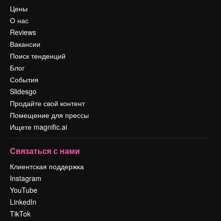
Цены
О нас
Reviews
Вакансии
Поиск тенденций
Блог
События
Slidesgo
Продайте свой контент
Помещение для прессы
Ищете magnific.ai
Связаться с нами
Клиентская поддержка
Instagram
YouTube
LinkedIn
TikTok