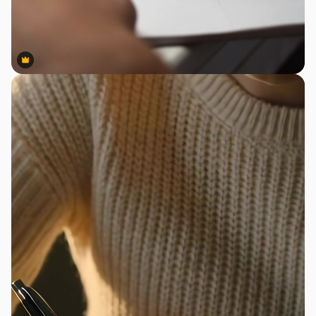
Premium
Premium