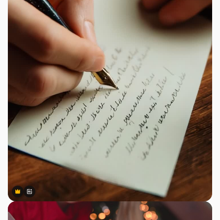
Premium
Premium
Сгенерировано с помощью ИИ