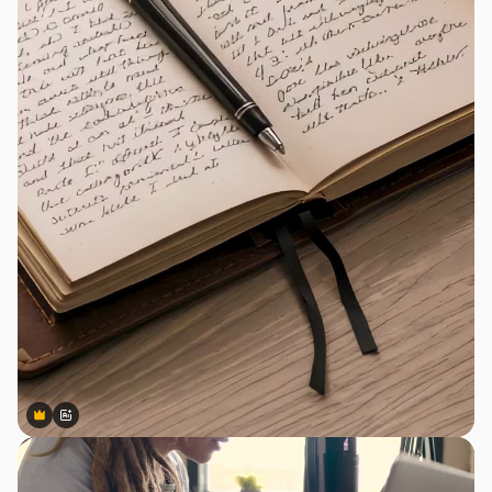
Premium
Premium
Сгенерировано с помощью ИИ