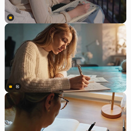
Premium
Premium
Premium
Premium
Сгенерировано с помощью ИИ