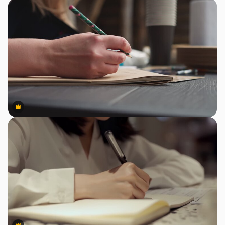
Premium
Premium