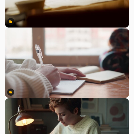
Premium
Premium
Premium
Premium