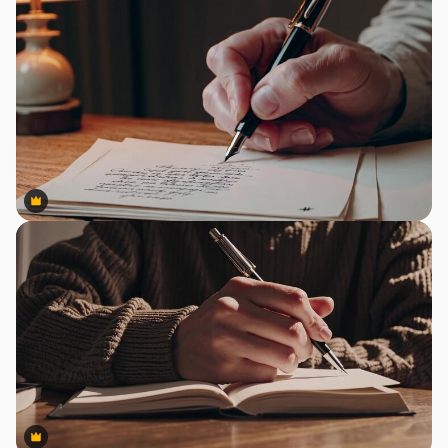
Premium
Premium
Premium
Premium