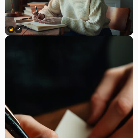
Premium
Premium
Сгенерировано с помощью ИИ