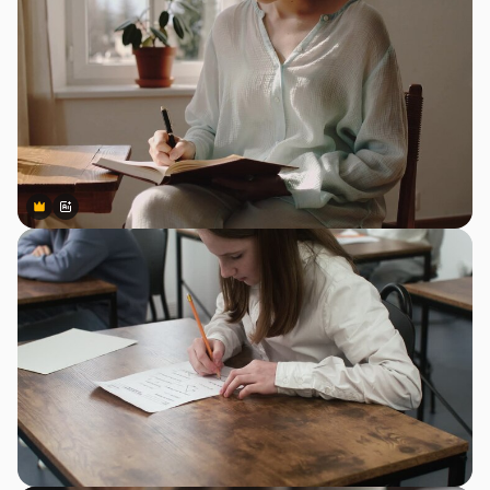
Premium
Premium
Сгенерировано с помощью ИИ