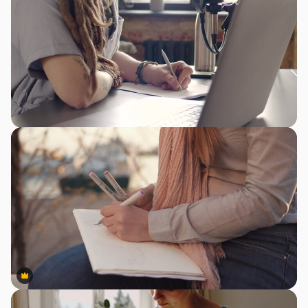
Premium
Premium