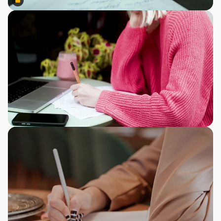
Premium
Premium