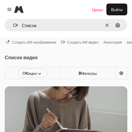
Magnific
Цены
Войти
Close menu
Очистить
Поиск 
Создать ИИ-изображение
Создать ИИ-видео
Аннотация
ан
Список видео
Видео
Фильтры