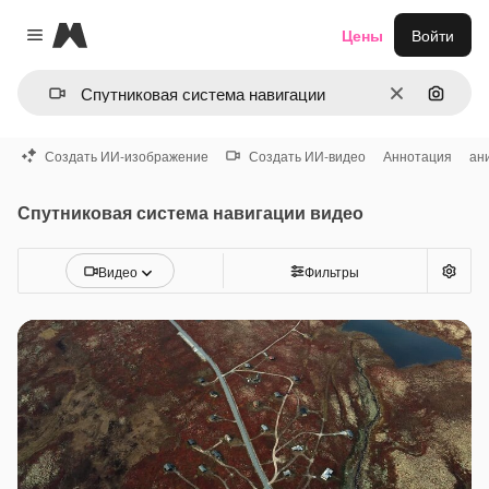
Magnific
Цены
Войти
Close menu
Очистить
Поиск 
Создать ИИ-изображение
Создать ИИ-видео
Аннотация
ан
Спутниковая система навигации видео
Видео
Фильтры