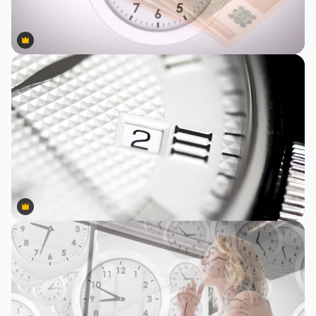
Premium
Premium
Premium
Premium