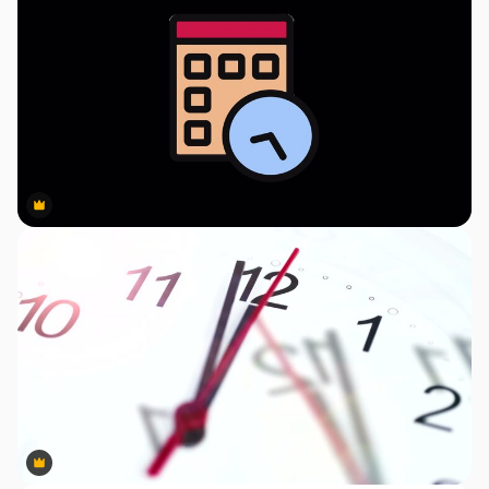
Premium
Premium
Premium
Premium