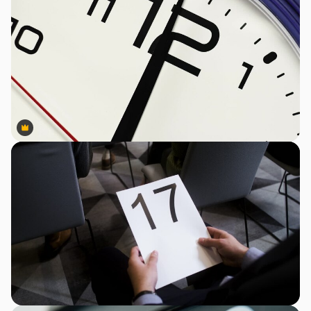
Premium
Premium