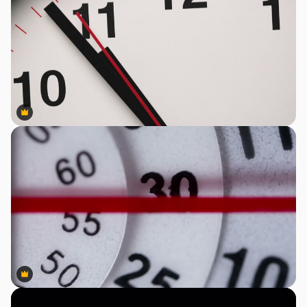
Premium
Premium
Premium
Premium