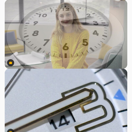
Premium
Premium