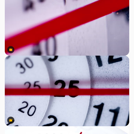
Premium
Premium
Premium
Premium