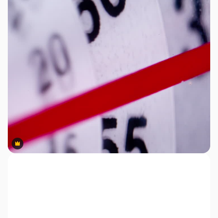
Premium
Premium