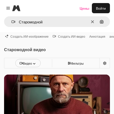
Magnific
Цены
Войти
Close menu
Очистить
Поиск 
Создать ИИ-изображение
Создать ИИ-видео
Аннотация
ан
Старомодной видео
Видео
Фильтры