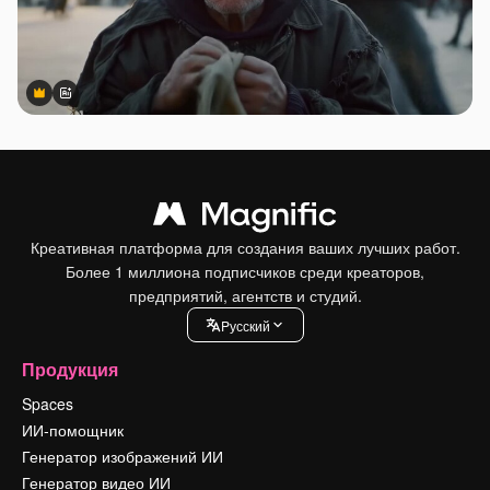
Premium
Premium
Сгенерировано с помощью ИИ
Креативная платформа для создания ваших лучших работ.
Более 1 миллиона подписчиков среди креаторов,
предприятий, агентств и студий.
Pусский
Продукция
Spaces
ИИ-помощник
Генератор изображений ИИ
Генератор видео ИИ