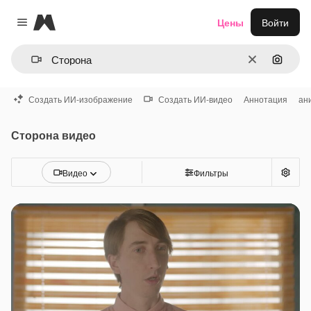
Magnific
Цены
Войти
Close menu
Очистить
Поиск 
Создать ИИ-изображение
Создать ИИ-видео
Аннотация
ан
Сторона видео
Видео
Фильтры