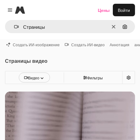
Magnific
Цены
Войти
Close menu
Очистить
Поиск 
Создать ИИ-изображение
Создать ИИ-видео
Аннотация
ан
Страницы видео
Видео
Фильтры