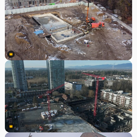
Premium
Premium
Premium
Premium