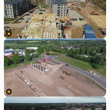
Premium
Premium
Premium
Premium