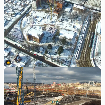
Premium
Premium