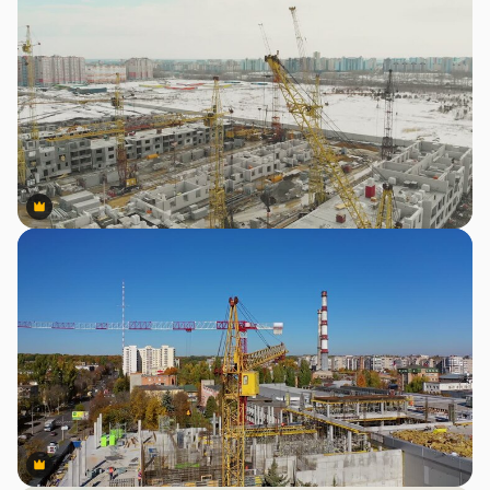
Premium
Premium
Premium
Premium