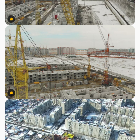
Premium
Premium
Premium
Premium