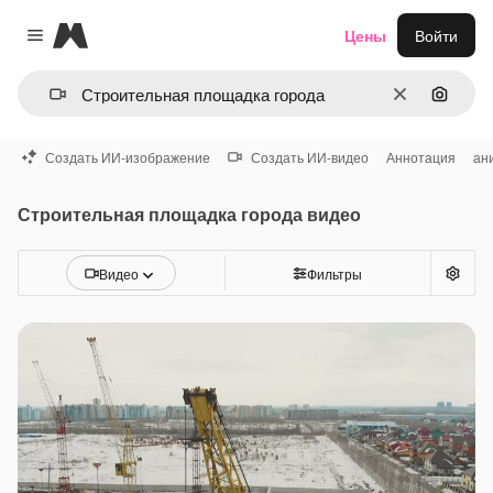
Magnific
Цены
Войти
Close menu
Очистить
Поиск 
Создать ИИ-изображение
Создать ИИ-видео
Аннотация
ан
Строительная площадка города видео
Видео
Фильтры