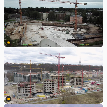
Premium
Premium
Premium
Premium