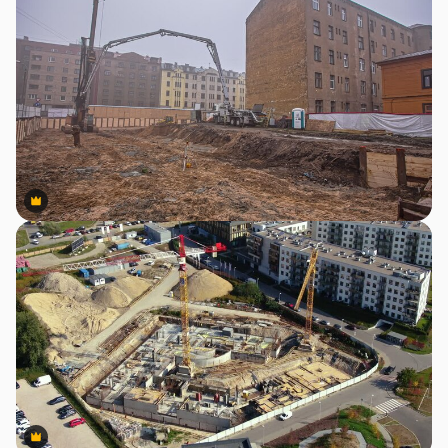
Premium
Premium
Premium
Premium