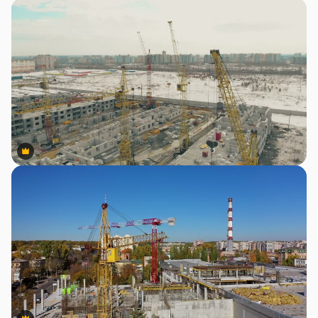
Premium
Premium