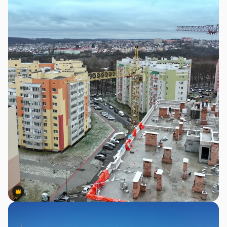
Premium
Premium