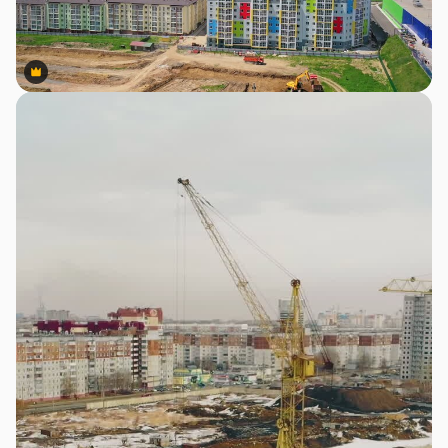
Premium
Premium