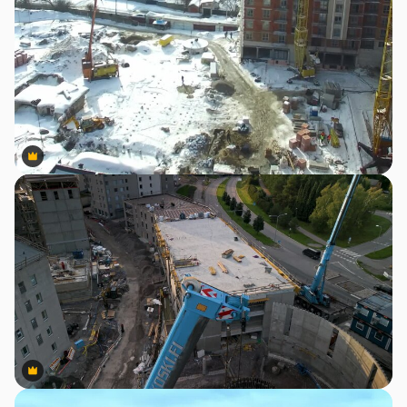
Premium
Premium
Premium
Premium