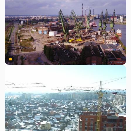
Premium
Premium