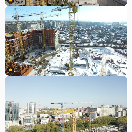
Premium
Premium
Premium
Premium