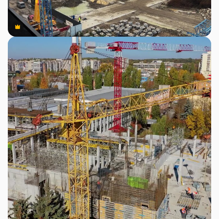
Premium
Premium