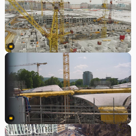
Premium
Premium
Premium
Premium