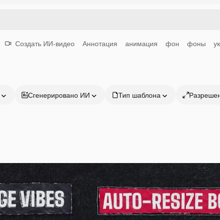
Создать ИИ-видео
Аннотация
анимация
фон
фоны
у
Сгенерировано ИИ
Тип шаблона
Разреше
Продукция
Начать