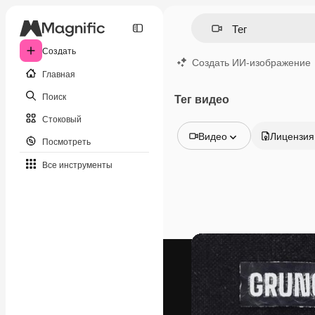
Создать
Создать ИИ-изображение
Главная
Поиск
Тег видео
Стоковый
Видео
Лицензия
Посмотреть
Все изображения
Все инструменты
Векторы
Иллюстрации
Фотографии
PSD
Шаблоны
Мокапы
Видео
Видеоролик
Моушн-дизайн
Видеошаблоны
Иконки
3D-модели
Шрифты