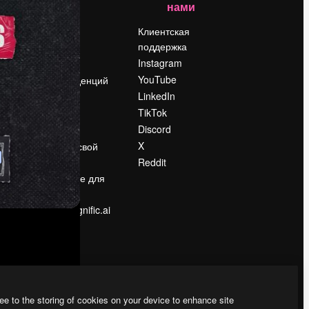
нами
Цены
о
О нас
Клиентская
поддержка
Reviews
Instagram
Вакансии
YouTube
Поиск тенденций
LinkedIn
Блог
TikTok
События
Discord
Slidesgo
ости
X
Продайте свой
контент
Reddit
в
Помещение для
прессы
Ищете magnific.ai
ee to the storing of cookies on your device to enhance site