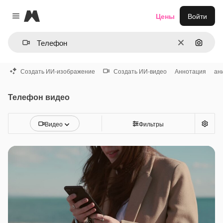
Magnific
Цены
Войти
Close menu
Очистить
Поиск 
Создать ИИ-изображение
Создать ИИ-видео
Аннотация
ан
Телефон видео
Видео
Фильтры