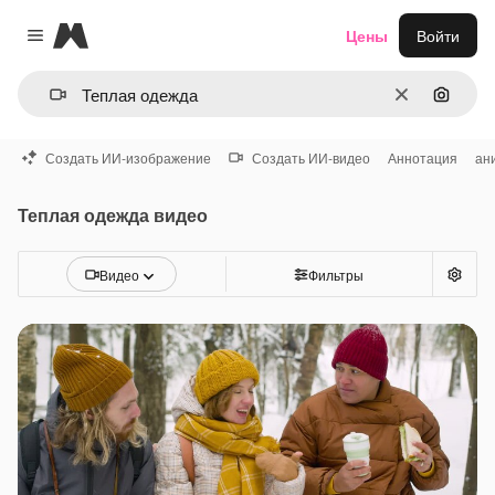
Magnific
Цены
Войти
Close menu
Очистить
Поиск 
Создать ИИ-изображение
Создать ИИ-видео
Аннотация
ан
Теплая одежда видео
Видео
Фильтры