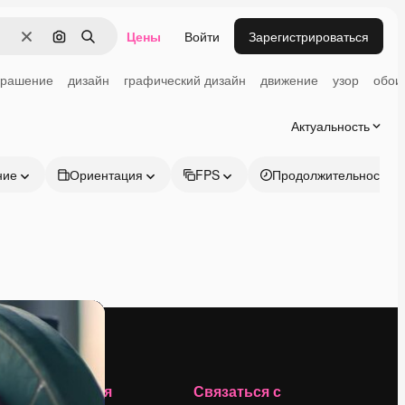
Цены
Войти
Зарегистрироваться
Очистить
Поиск по изображению
Поиск
крашение
дизайн
графический дизайн
движение
узор
обои
Актуальность
ние
Ориентация
FPS
Продолжительность
Компания
Связаться с