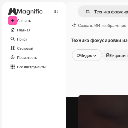
Создать
Создать ИИ-изображение
Главная
Поиск
Техника фокусировки и
Стоковый
Видео
Лицензия
Посмотреть
Все изображения
Все инструменты
Векторы
Иллюстрации
Фотографии
PSD
Шаблоны
Мокапы
Видео
Видеоролик
Моушн-дизайн
Видеошаблоны
Иконки
3D-модели
Шрифты