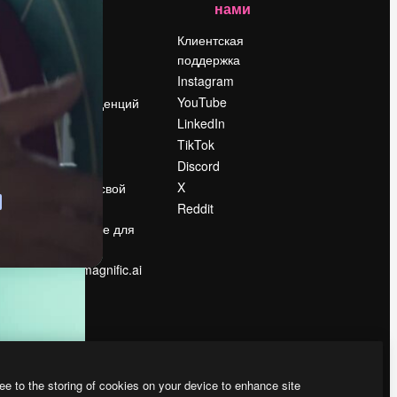
нами
Цены
о
О нас
Клиентская
поддержка
Reviews
Instagram
Вакансии
YouTube
Поиск тенденций
LinkedIn
Блог
TikTok
События
Discord
Slidesgo
ости
X
Продайте свой
контент
Reddit
в
Помещение для
прессы
Ищете magnific.ai
ee to the storing of cookies on your device to enhance site