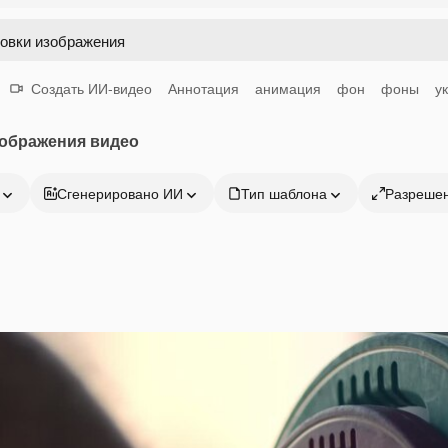
Создать ИИ-видео
Аннотация
анимация
фон
фоны
у
зображения видео
Сгенерировано ИИ
Тип шаблона
Разреше
Продукция
Начать