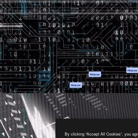
атформа для создания
Spaces
Academy
работ. Более 1 миллиона
ИИ-помощник
Документация п
реди креаторов,
Пакету ИИ
Генератор
гентств и студий.
изображений ИИ
Служба
поддержки
Генератор видео
ИИ
Условия и
положения
Генератор голоса
на основе ИИ
Политика
конфиденциальн
Стоковый контент
Оригиналы
MCP для
Новое
Новое
Claude/ChatGPT
Политика файло
cookie
Агенты
Новое
помощью ИИ
помощью ИИ
помощью ИИ
помощью ИИ
помощью ИИ
помощью ИИ
помощью ИИ
помощью ИИ
помощью ИИ
помощью ИИ
помощью ИИ
помощью ИИ
помощью ИИ
помощью ИИ
помощью ИИ
помощью ИИ
помощью ИИ
помощью ИИ
помощью ИИ
помощью ИИ
помощью ИИ
помощью ИИ
помощью ИИ
помощью ИИ
помощью ИИ
помощью ИИ
помощью ИИ
помощью ИИ
Центр доверия
API
Партнеры
Мобильное
приложение
Предприятие
Все инструменты
Magnific
By clicking “Accept All Cookies”, you agr