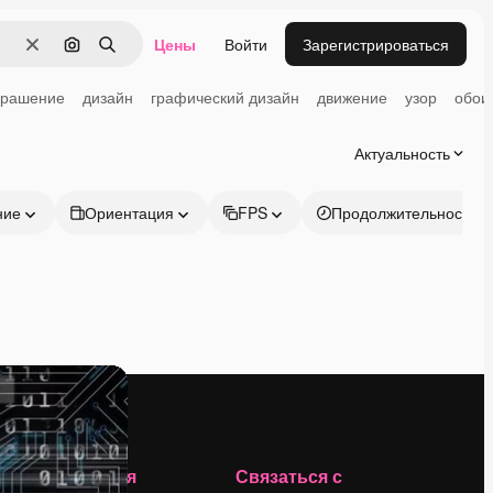
Цены
Войти
Зарегистрироваться
Очистить
Поиск по изображению
Поиск
крашение
дизайн
графический дизайн
движение
узор
обои
Актуальность
ние
Ориентация
FPS
Продолжительность
Компания
Связаться с