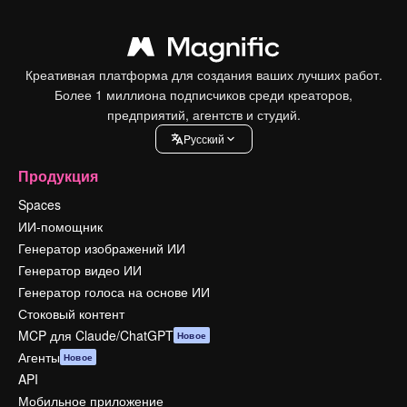
Креативная платформа для создания ваших лучших работ.
Более 1 миллиона подписчиков среди креаторов,
предприятий, агентств и студий.
Pусский
Продукция
Spaces
ИИ-помощник
Генератор изображений ИИ
Генератор видео ИИ
Генератор голоса на основе ИИ
Стоковый контент
MCP для Claude/ChatGPT
Новое
Агенты
Новое
API
Мобильное приложение