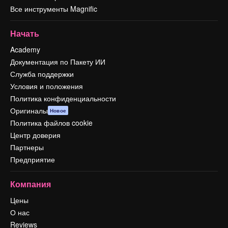
Все инструменты Magnific
Начать
Academy
Документация по Пакету ИИ
Служба поддержки
Условия и положения
Политика конфиденциальности
Оригиналы
Новое
Политика файлов cookie
Центр доверия
Партнеры
Предприятие
Компания
Цены
О нас
Reviews