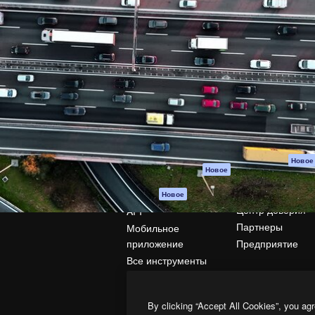
атформа для создания
Spaces
Academy
работ. Более 1 миллиона
ИИ-помощник
Документация п
реди креаторов,
Пакету ИИ
Генератор
гентств и студий.
изображений ИИ
Служба
поддержки
Генератор видео
ИИ
Условия и
положения
Генератор голоса
на основе ИИ
Политика
конфиденциальн
Стоковый контент
Оригиналы
MCP для
Новое
Новое
Claude/ChatGPT
Политика файло
cookie
Агенты
Новое
помощью ИИ
Центр доверия
API
Партнеры
Мобильное
приложение
Предприятие
Все инструменты
Magnific
By clicking “Accept All Cookies”, you agr