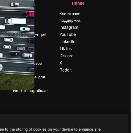
нами
Цены
о
О нас
Клиентская
поддержка
Reviews
Instagram
Вакансии
YouTube
Поиск тенденций
LinkedIn
Блог
TikTok
События
Discord
Slidesgo
ости
X
Продайте свой
контент
Reddit
в
Помещение для
прессы
Ищете magnific.ai
ee to the storing of cookies on your device to enhance site