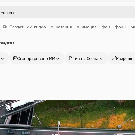
Создать ИИ-видео
Аннотация
анимация
фон
фоны
у
 видео
Сгенерировано ИИ
Тип шаблона
Разреше
Продукция
Начать