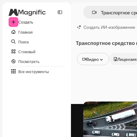
Создать
Создать ИИ-изображение
Главная
Поиск
Транспортное средство
Стоковый
Видео
Лицензия
Посмотреть
Все изображения
Все инструменты
Векторы
Иллюстрации
Фотографии
PSD
Шаблоны
Мокапы
Видео
Видеоролик
Моушн-дизайн
Видеошаблоны
Иконки
3D-модели
Шрифты