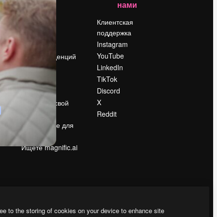
нами
Цены
о
О нас
Клиентская
поддержка
Reviews
Instagram
Вакансии
YouTube
Поиск тенденций
LinkedIn
Блог
TikTok
События
Discord
Slidesgo
ости
X
Продайте свой
контент
Reddit
в
Помещение для
прессы
Ищете magnific.ai
ee to the storing of cookies on your device to enhance site