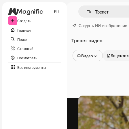
Создать
Создать ИИ-изображение
Главная
Поиск
Трепет видео
Стоковый
Видео
Лицензия
Посмотреть
Все изображения
Все инструменты
Векторы
Иллюстрации
Фотографии
PSD
Шаблоны
Мокапы
Видео
Видеоролик
Моушн-дизайн
Видеошаблоны
Иконки
3D-модели
Шрифты