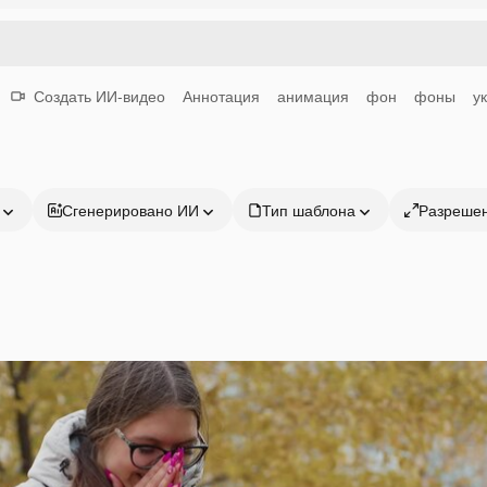
Создать ИИ-видео
Аннотация
анимация
фон
фоны
у
Сгенерировано ИИ
Тип шаблона
Разреше
Продукция
Начать