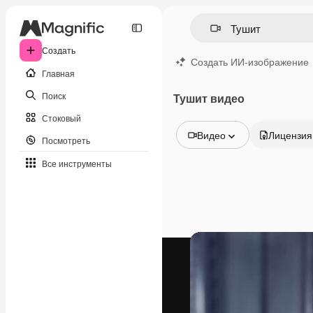
Создать
Создать ИИ-изображение
Главная
Поиск
Тушит видео
Стоковый
Видео
Лицензия
Посмотреть
Все изображения
Все инструменты
Векторы
Иллюстрации
Фотографии
PSD
Шаблоны
Мокапы
Видео
Видеоролик
Моушн-дизайн
Видеошаблоны
Иконки
3D-модели
Шрифты