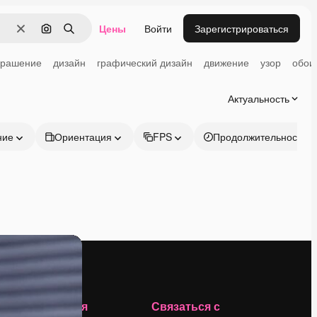
Цены
Войти
Зарегистрироваться
Очистить
Поиск по изображению
Поиск
крашение
дизайн
графический дизайн
движение
узор
обои
Актуальность
ние
Ориентация
FPS
Продолжительность
Компания
Связаться с