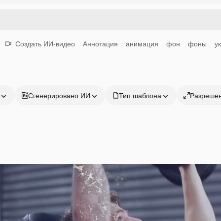
Создать ИИ-видео
Аннотация
анимация
фон
фоны
у
Сгенерировано ИИ
Тип шаблона
Разреше
Продукция
Начать