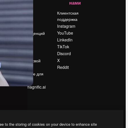
нами
Цены
о
О нас
Клиентская
поддержка
Reviews
Instagram
Вакансии
YouTube
Поиск тенденций
LinkedIn
Блог
TikTok
События
Discord
Slidesgo
ости
X
Продайте свой
контент
Reddit
в
Помещение для
прессы
Ищете magnific.ai
ee to the storing of cookies on your device to enhance site