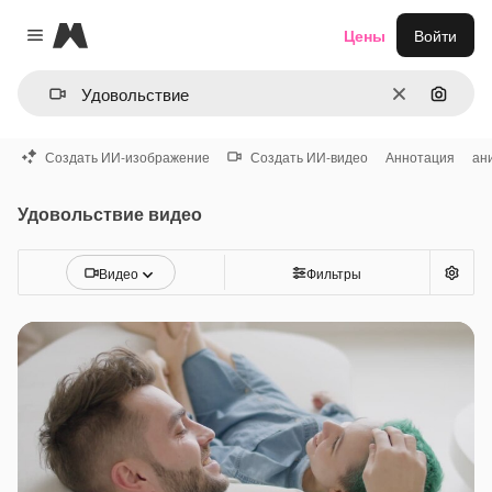
Magnific
Цены
Войти
Close menu
Очистить
Поиск 
Создать ИИ-изображение
Создать ИИ-видео
Аннотация
ан
Удовольствие видео
Видео
Фильтры