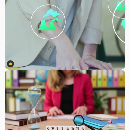
Premium
Premium