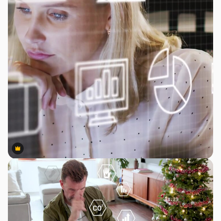
Premium
Premium