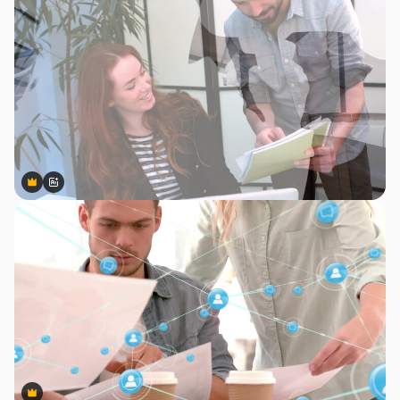
Premium
Premium
Сгенерировано с помощью ИИ
Premium
Premium