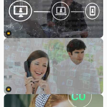
Premium
Premium
Premium
Premium