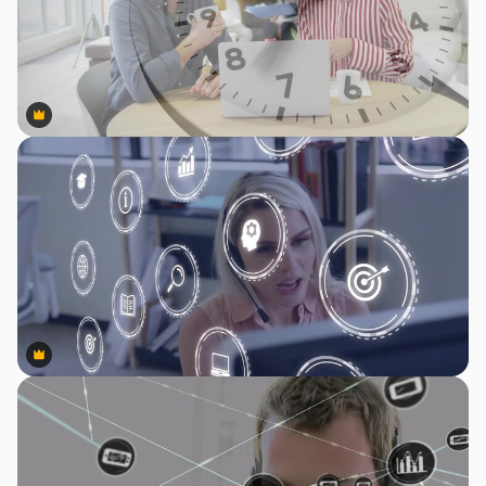
Premium
Premium
Premium
Premium