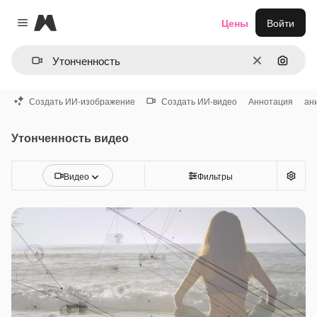
Magnific
Цены
Войти
Close menu
Очистить
Поиск 
Создать ИИ-изображение
Создать ИИ-видео
Аннотация
ан
Утонченность видео
Видео
Фильтры