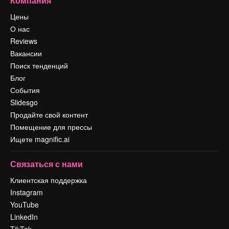
Компания
Цены
О нас
Reviews
Вакансии
Поиск тенденций
Блог
События
Slidesgo
Продайте свой контент
Помещение для прессы
Ищете magnific.ai
Связаться с нами
Клиентская поддержка
Instagram
YouTube
LinkedIn
TikTok