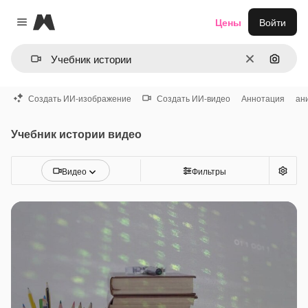
Magnific
Цены
Войти
Close menu
Очистить
Поиск 
Создать ИИ-изображение
Создать ИИ-видео
Аннотация
ан
Учебник истории видео
Видео
Фильтры