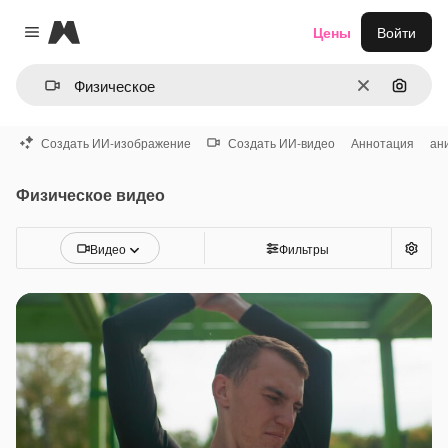
Magnific
Цены
Войти
Close menu
Очистить
Поиск 
Создать ИИ-изображение
Создать ИИ-видео
Аннотация
ан
Физическое видео
Видео
Фильтры