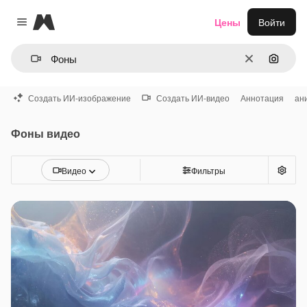
Magnific
Цены
Войти
Close menu
Очистить
Поиск 
Создать ИИ-изображение
Создать ИИ-видео
Аннотация
ан
Фоны видео
Видео
Фильтры