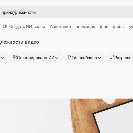
Создать ИИ-видео
Аннотация
анимация
фон
фоны
у
лежности видео
Сгенерировано ИИ
Тип шаблона
Разреше
Продукция
Начать