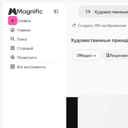
Создать
Создать ИИ-изображение
Главная
Поиск
Художественные принад
Стоковый
Видео
Лицензия
Посмотреть
Все изображения
Все инструменты
Векторы
Иллюстрации
Фотографии
PSD
Шаблоны
Мокапы
Видео
Видеоролик
Моушн-дизайн
Видеошаблоны
Иконки
3D-модели
Шрифты