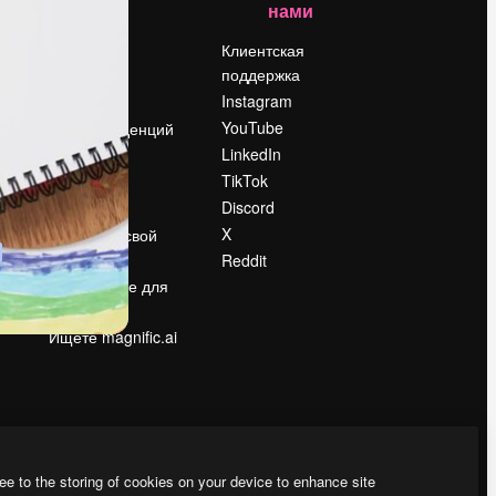
нами
Цены
о
О нас
Клиентская
поддержка
Reviews
Instagram
Вакансии
YouTube
Поиск тенденций
LinkedIn
Блог
TikTok
События
Discord
Slidesgo
ости
X
Продайте свой
контент
Reddit
в
Помещение для
прессы
Ищете magnific.ai
ee to the storing of cookies on your device to enhance site